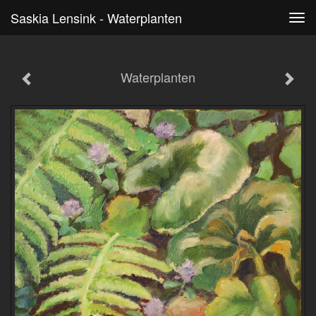
Saskia Lensink - Waterplanten
Tog
navi
Waterplanten